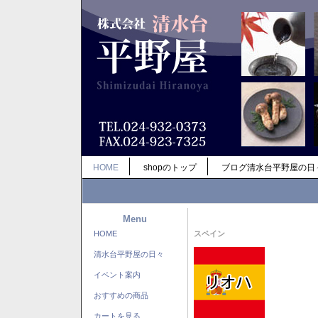
HOME
shopのトップ
ブログ清水台平野屋の日
Menu
HOME
スペイン
清水台平野屋の日々
イベント案内
おすすめの商品
カートを見る