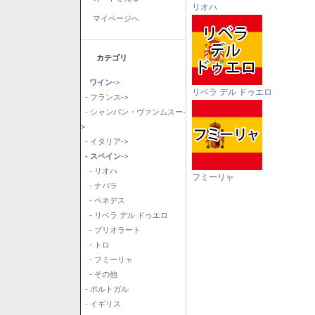
リオハ
マイページへ
カテゴリ
ワイン
->
リベラ デル ドゥエロ
- フランス->
- シャンパン・ヴァンムスー-
>
- イタリア->
- スペイン
->
- リオハ
フミーリャ
- ナバラ
- ペネデス
- リベラ デル ドゥエロ
- プリオラート
- トロ
- フミーリャ
- その他
- ポルトガル
- イギリス