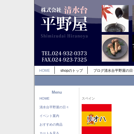
HOME
shopのトップ
ブログ清水台平野屋の日
Menu
HOME
スペイン
清水台平野屋の日々
イベント案内
おすすめの商品
カートを見る