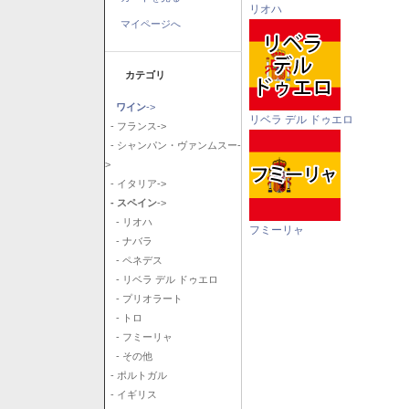
リオハ
マイページへ
カテゴリ
ワイン
->
リベラ デル ドゥエロ
- フランス->
- シャンパン・ヴァンムスー-
>
- イタリア->
- スペイン
->
- リオハ
フミーリャ
- ナバラ
- ペネデス
- リベラ デル ドゥエロ
- プリオラート
- トロ
- フミーリャ
- その他
- ポルトガル
- イギリス