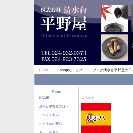
HOME
shopのトップ
ブログ清水台平野屋の日
Menu
HOME
スペイン
清水台平野屋の日々
イベント案内
おすすめの商品
カートを見る