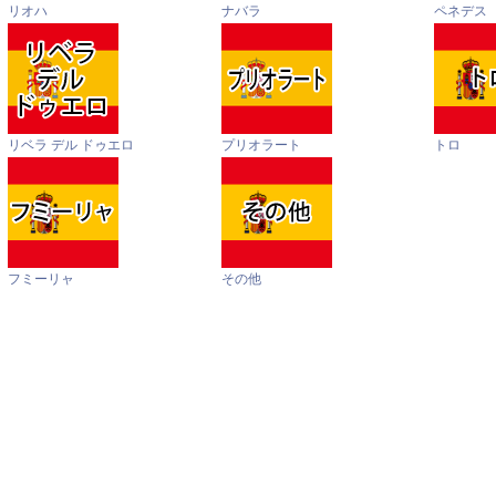
リオハ
ナバラ
ペネデス
リベラ デル ドゥエロ
プリオラート
トロ
フミーリャ
その他