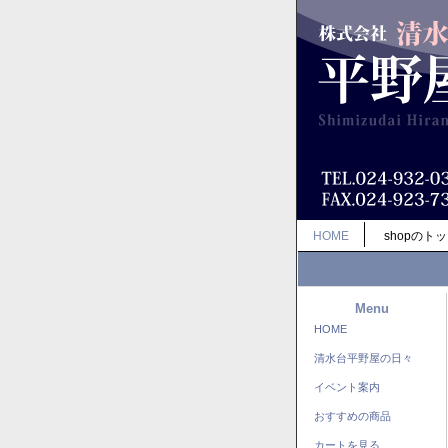
HOME
shopのト
Menu
HOME
清水台平野屋の日々
イベント案内
おすすめの商品
カートを見る