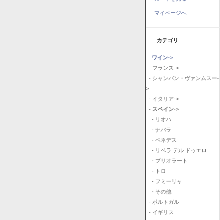
マイページへ
カテゴリ
ワイン
->
- フランス->
- シャンパン・ヴァンムスー-
>
- イタリア->
- スペイン
->
- リオハ
- ナバラ
- ペネデス
- リベラ デル ドゥエロ
- プリオラート
- トロ
- フミーリャ
- その他
- ポルトガル
- イギリス