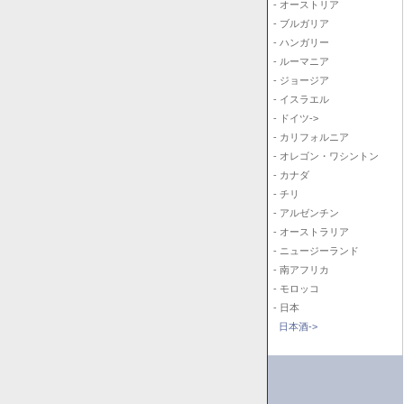
- オーストリア
- ブルガリア
- ハンガリー
- ルーマニア
- ジョージア
- イスラエル
- ドイツ->
- カリフォルニア
- オレゴン・ワシントン
- カナダ
- チリ
- アルゼンチン
- オーストラリア
- ニュージーランド
- 南アフリカ
- モロッコ
- 日本
日本酒->