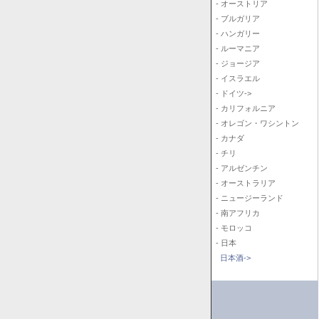
- オーストリア
- ブルガリア
- ハンガリー
- ルーマニア
- ジョージア
- イスラエル
- ドイツ->
- カリフォルニア
- オレゴン・ワシントン
- カナダ
- チリ
- アルゼンチン
- オーストラリア
- ニュージーランド
- 南アフリカ
- モロッコ
- 日本
日本酒->