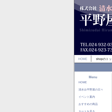
HOME
shopのト
Menu
HOME
清水台平野屋の日々
イベント案内
おすすめの商品
カートを見る