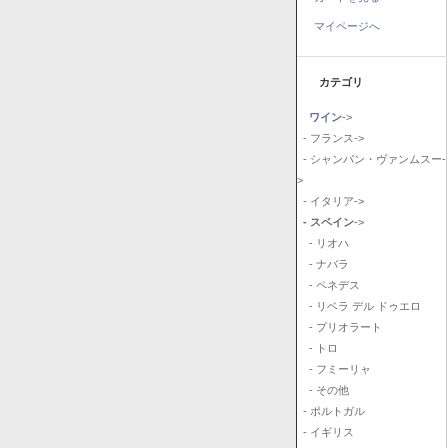
マイページへ
カテゴリ
ワイン
->
- フランス->
- シャンパン・ヴァンムスー-
>
- イタリア->
- スペイン
->
- リオハ
- ナバラ
- ペネデス
- リベラ デル ドゥエロ
- プリオラート
- トロ
- フミーリャ
- その他
- ポルトガル
- イギリス