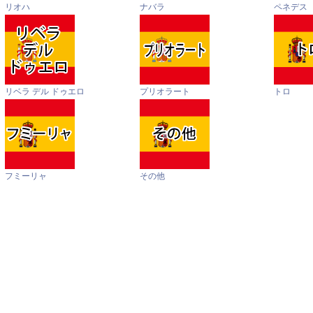
リオハ
ナバラ
ペネデス
リベラ デル ドゥエロ
プリオラート
トロ
フミーリャ
その他