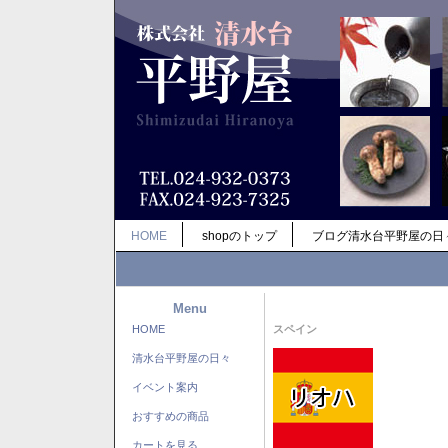
HOME
shopのトップ
ブログ清水台平野屋の日
Menu
HOME
スペイン
清水台平野屋の日々
イベント案内
おすすめの商品
カートを見る