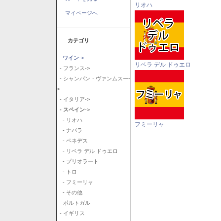
リオハ
マイページへ
カテゴリ
ワイン
->
リベラ デル ドゥエロ
- フランス->
- シャンパン・ヴァンムスー-
>
- イタリア->
- スペイン
->
- リオハ
フミーリャ
- ナバラ
- ペネデス
- リベラ デル ドゥエロ
- プリオラート
- トロ
- フミーリャ
- その他
- ポルトガル
- イギリス