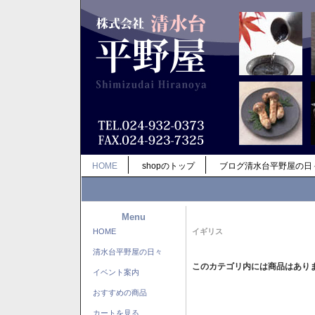
HOME
shopのトップ
ブログ清水台平野屋の日
Menu
HOME
イギリス
清水台平野屋の日々
このカテゴリ内には商品はあり
イベント案内
おすすめの商品
カートを見る