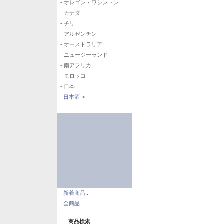
- オレゴン・ワシントン
- カナダ
- チリ
- アルゼンチン
- オーストラリア
- ニュージーランド
- 南アフリカ
- モロッコ
- 日本
日本酒->
新着商品...
全商品...
商品検索