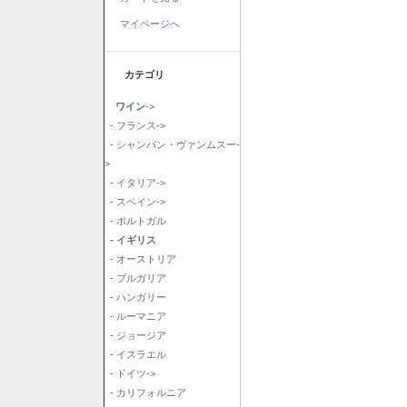
マイページへ
カテゴリ
ワイン
->
- フランス->
- シャンパン・ヴァンムスー-
>
- イタリア->
- スペイン->
- ポルトガル
- イギリス
- オーストリア
- ブルガリア
- ハンガリー
- ルーマニア
- ジョージア
- イスラエル
- ドイツ->
- カリフォルニア