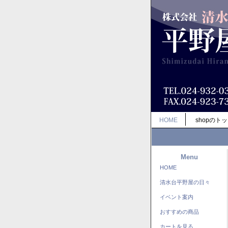
HOME
shopのト
Menu
HOME
清水台平野屋の日々
イベント案内
おすすめの商品
カートを見る