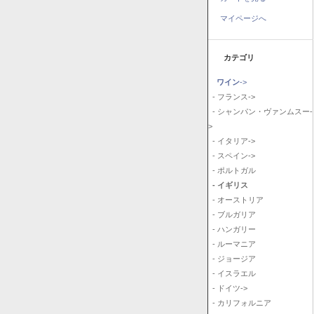
マイページへ
カテゴリ
ワイン
->
- フランス->
- シャンパン・ヴァンムスー-
>
- イタリア->
- スペイン->
- ポルトガル
- イギリス
- オーストリア
- ブルガリア
- ハンガリー
- ルーマニア
- ジョージア
- イスラエル
- ドイツ->
- カリフォルニア