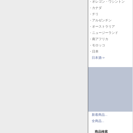
- オレゴン・ワシントン
- カナダ
- チリ
- アルゼンチン
- オーストラリア
- ニュージーランド
- 南アフリカ
- モロッコ
- 日本
日本酒->
新着商品...
全商品...
商品検索