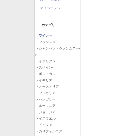
マイページへ
カテゴリ
ワイン
->
- フランス->
- シャンパン・ヴァンムスー-
>
- イタリア->
- スペイン->
- ポルトガル
- イギリス
- オーストリア
- ブルガリア
- ハンガリー
- ルーマニア
- ジョージア
- イスラエル
- ドイツ->
- カリフォルニア