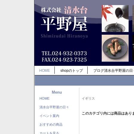
HOME
shopのトップ
ブログ清水台平野屋の日
Menu
HOME
イギリス
清水台平野屋の日々
このカテゴリ内には商品はあり
イベント案内
おすすめの商品
カートを見る