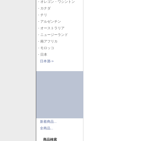
- オレゴン・ワシントン
- カナダ
- チリ
- アルゼンチン
- オーストラリア
- ニュージーランド
- 南アフリカ
- モロッコ
- 日本
日本酒->
新着商品...
全商品...
商品検索