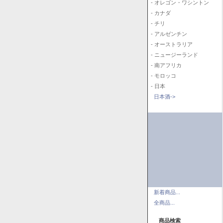
- オレゴン・ワシントン
- カナダ
- チリ
- アルゼンチン
- オーストラリア
- ニュージーランド
- 南アフリカ
- モロッコ
- 日本
日本酒->
新着商品...
全商品...
商品検索