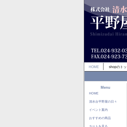
HOME
shopのト
Menu
HOME
清水台平野屋の日々
イベント案内
おすすめの商品
カートを見る