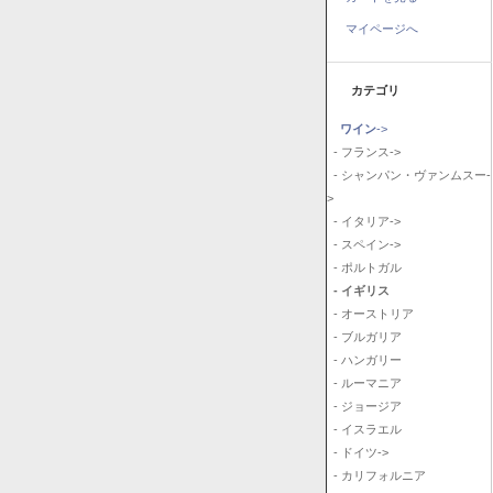
マイページへ
カテゴリ
ワイン
->
- フランス->
- シャンパン・ヴァンムスー-
>
- イタリア->
- スペイン->
- ポルトガル
- イギリス
- オーストリア
- ブルガリア
- ハンガリー
- ルーマニア
- ジョージア
- イスラエル
- ドイツ->
- カリフォルニア