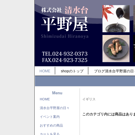
HOME
shopのトップ
ブログ清水台平野屋の日
Menu
HOME
イギリス
清水台平野屋の日々
このカテゴリ内には商品はあり
イベント案内
おすすめの商品
カートを見る