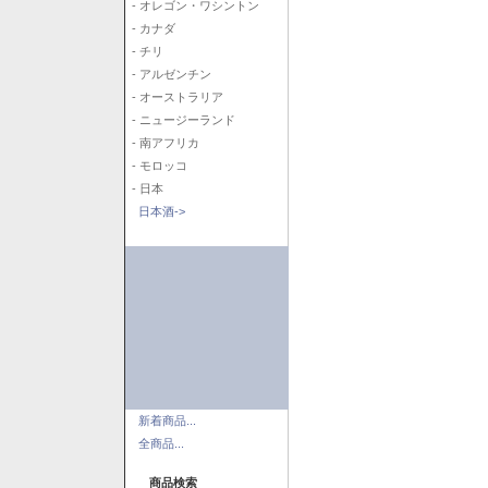
- オレゴン・ワシントン
- カナダ
- チリ
- アルゼンチン
- オーストラリア
- ニュージーランド
- 南アフリカ
- モロッコ
- 日本
日本酒->
新着商品...
全商品...
商品検索