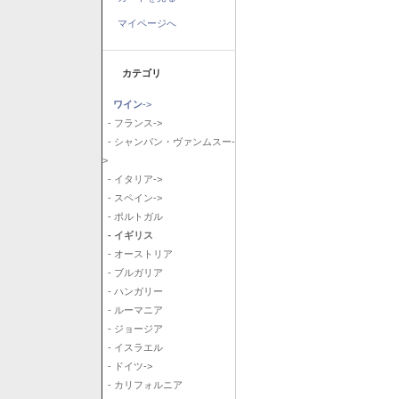
マイページへ
カテゴリ
ワイン
->
- フランス->
- シャンパン・ヴァンムスー-
>
- イタリア->
- スペイン->
- ポルトガル
- イギリス
- オーストリア
- ブルガリア
- ハンガリー
- ルーマニア
- ジョージア
- イスラエル
- ドイツ->
- カリフォルニア