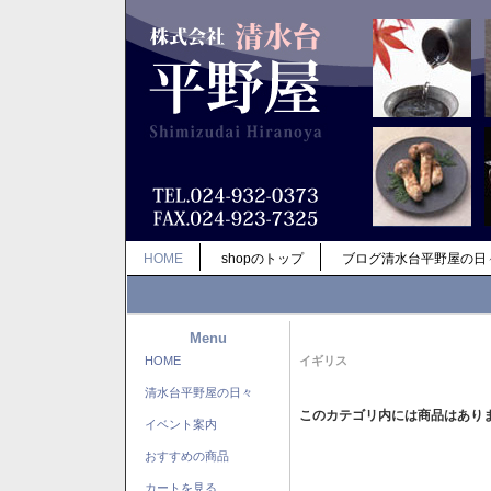
HOME
shopのトップ
ブログ清水台平野屋の日
Menu
HOME
イギリス
清水台平野屋の日々
このカテゴリ内には商品はあり
イベント案内
おすすめの商品
カートを見る