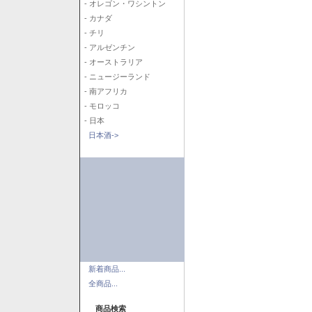
- オレゴン・ワシントン
- カナダ
- チリ
- アルゼンチン
- オーストラリア
- ニュージーランド
- 南アフリカ
- モロッコ
- 日本
日本酒->
新着商品...
全商品...
商品検索