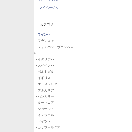
マイページへ
カテゴリ
ワイン
->
- フランス->
- シャンパン・ヴァンムスー-
>
- イタリア->
- スペイン->
- ポルトガル
- イギリス
- オーストリア
- ブルガリア
- ハンガリー
- ルーマニア
- ジョージア
- イスラエル
- ドイツ->
- カリフォルニア