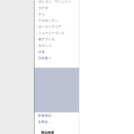
- オレゴン・ワシントン
- カナダ
- チリ
- アルゼンチン
- オーストラリア
- ニュージーランド
- 南アフリカ
- モロッコ
- 日本
日本酒->
新着商品...
全商品...
商品検索