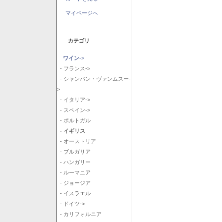
マイページへ
カテゴリ
ワイン
->
- フランス->
- シャンパン・ヴァンムスー-
>
- イタリア->
- スペイン->
- ポルトガル
- イギリス
- オーストリア
- ブルガリア
- ハンガリー
- ルーマニア
- ジョージア
- イスラエル
- ドイツ->
- カリフォルニア