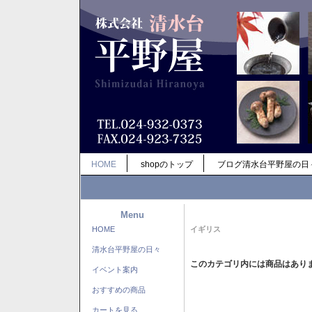
HOME
shopのトップ
ブログ清水台平野屋の日
Menu
HOME
イギリス
清水台平野屋の日々
このカテゴリ内には商品はあり
イベント案内
おすすめの商品
カートを見る