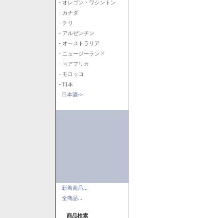
- オレゴン・ワシントン
- カナダ
- チリ
- アルゼンチン
- オーストラリア
- ニュージーランド
- 南アフリカ
- モロッコ
- 日本
日本酒->
新着商品...
全商品...
商品検索