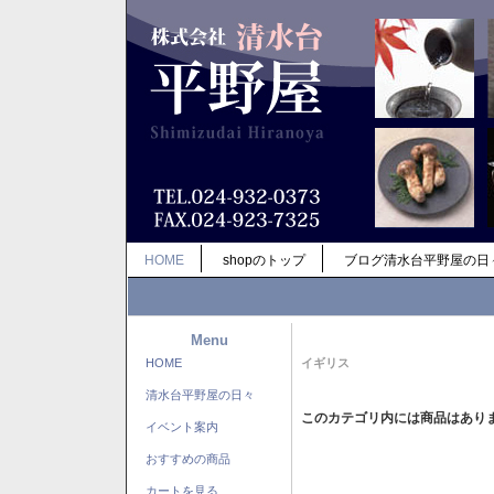
HOME
shopのトップ
ブログ清水台平野屋の日
Menu
HOME
イギリス
清水台平野屋の日々
このカテゴリ内には商品はあり
イベント案内
おすすめの商品
カートを見る