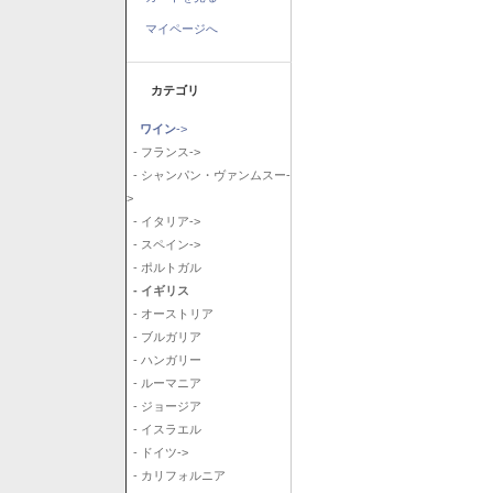
マイページへ
カテゴリ
ワイン
->
- フランス->
- シャンパン・ヴァンムスー-
>
- イタリア->
- スペイン->
- ポルトガル
- イギリス
- オーストリア
- ブルガリア
- ハンガリー
- ルーマニア
- ジョージア
- イスラエル
- ドイツ->
- カリフォルニア