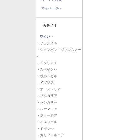
マイページへ
カテゴリ
ワイン
->
- フランス->
- シャンパン・ヴァンムスー-
>
- イタリア->
- スペイン->
- ポルトガル
- イギリス
- オーストリア
- ブルガリア
- ハンガリー
- ルーマニア
- ジョージア
- イスラエル
- ドイツ->
- カリフォルニア