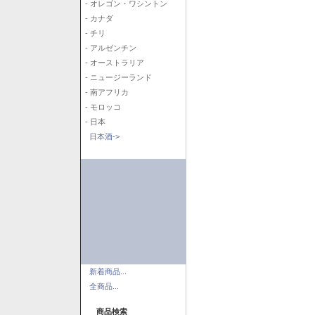
- オレゴン・ワシントン
- カナダ
- チリ
- アルゼンチン
- オーストラリア
- ニュージーランド
- 南アフリカ
- モロッコ
- 日本
日本酒->
新着商品...
全商品...
商品検索