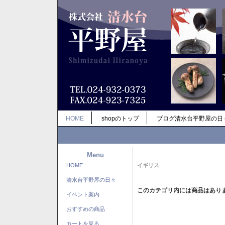
HOME
shopのトップ
ブログ清水台平野屋の日
Menu
HOME
イギリス
清水台平野屋の日々
このカテゴリ内には商品はあり
イベント案内
おすすめの商品
カートを見る