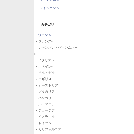
マイページへ
カテゴリ
ワイン
->
- フランス->
- シャンパン・ヴァンムスー-
>
- イタリア->
- スペイン->
- ポルトガル
- イギリス
- オーストリア
- ブルガリア
- ハンガリー
- ルーマニア
- ジョージア
- イスラエル
- ドイツ->
- カリフォルニア