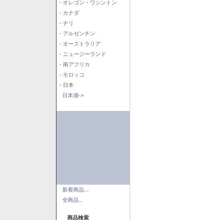
- オレゴン・ワシントン
- カナダ
- チリ
- アルゼンチン
- オーストラリア
- ニュージーランド
- 南アフリカ
- モロッコ
- 日本
日本酒->
新着商品...
全商品...
商品検索