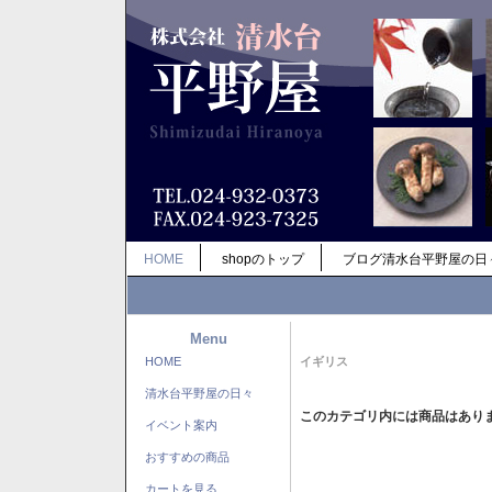
HOME
shopのトップ
ブログ清水台平野屋の日
Menu
HOME
イギリス
清水台平野屋の日々
このカテゴリ内には商品はあり
イベント案内
おすすめの商品
カートを見る