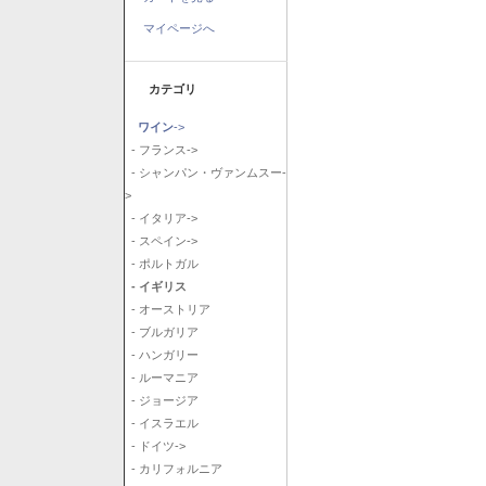
マイページへ
カテゴリ
ワイン
->
- フランス->
- シャンパン・ヴァンムスー-
>
- イタリア->
- スペイン->
- ポルトガル
- イギリス
- オーストリア
- ブルガリア
- ハンガリー
- ルーマニア
- ジョージア
- イスラエル
- ドイツ->
- カリフォルニア