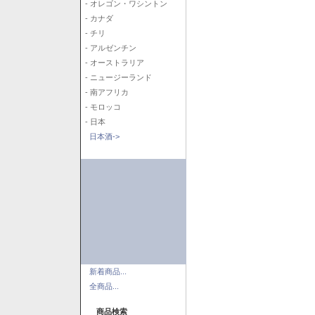
- オレゴン・ワシントン
- カナダ
- チリ
- アルゼンチン
- オーストラリア
- ニュージーランド
- 南アフリカ
- モロッコ
- 日本
日本酒->
新着商品...
全商品...
商品検索