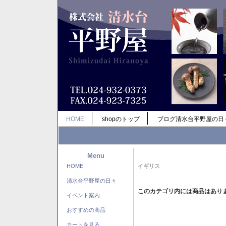
HOME
shopのトップ
ブログ清水台平野屋の日
Menu
HOME
イギリス
清水台平野屋の日々
このカテゴリ内には商品はあり
イベント案内
おすすめの商品
カートを見る