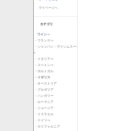
マイページへ
カテゴリ
ワイン
->
- フランス->
- シャンパン・ヴァンムスー-
>
- イタリア->
- スペイン->
- ポルトガル
- イギリス
- オーストリア
- ブルガリア
- ハンガリー
- ルーマニア
- ジョージア
- イスラエル
- ドイツ->
- カリフォルニア