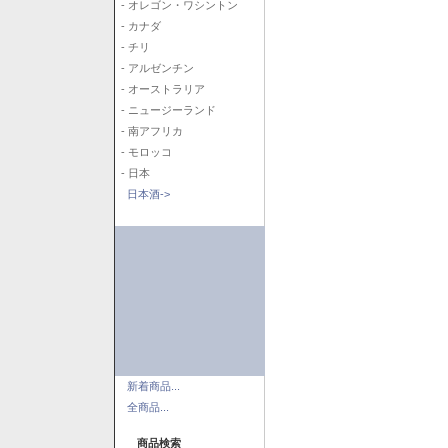
- オレゴン・ワシントン
- カナダ
- チリ
- アルゼンチン
- オーストラリア
- ニュージーランド
- 南アフリカ
- モロッコ
- 日本
日本酒->
新着商品...
全商品...
商品検索