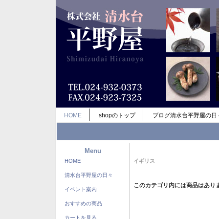
HOME
shopのトップ
ブログ清水台平野屋の日
Menu
HOME
イギリス
清水台平野屋の日々
このカテゴリ内には商品はあり
イベント案内
おすすめの商品
カートを見る