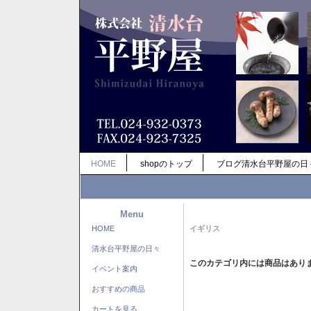
HOME
shopのトップ
ブログ清水台平野屋の日
Menu
HOME
イギリス
清水台平野屋の日々
このカテゴリ内には商品はあり
イベント案内
おすすめの商品
カートを見る