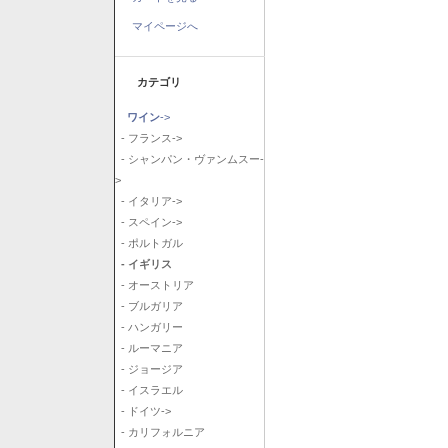
マイページへ
カテゴリ
ワイン
->
- フランス->
- シャンパン・ヴァンムスー-
>
- イタリア->
- スペイン->
- ポルトガル
- イギリス
- オーストリア
- ブルガリア
- ハンガリー
- ルーマニア
- ジョージア
- イスラエル
- ドイツ->
- カリフォルニア