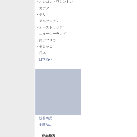
- オレゴン・ワシントン
- カナダ
- チリ
- アルゼンチン
- オーストラリア
- ニュージーランド
- 南アフリカ
- モロッコ
- 日本
日本酒->
新着商品...
全商品...
商品検索