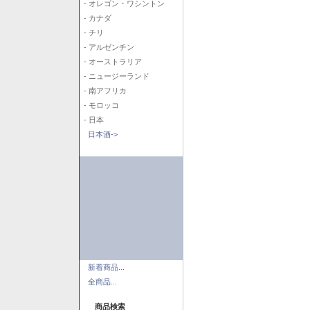
- オレゴン・ワシントン
- カナダ
- チリ
- アルゼンチン
- オーストラリア
- ニュージーランド
- 南アフリカ
- モロッコ
- 日本
日本酒->
新着商品...
全商品...
商品検索