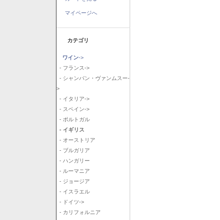
マイページへ
カテゴリ
ワイン
->
- フランス->
- シャンパン・ヴァンムスー-
>
- イタリア->
- スペイン->
- ポルトガル
- イギリス
- オーストリア
- ブルガリア
- ハンガリー
- ルーマニア
- ジョージア
- イスラエル
- ドイツ->
- カリフォルニア