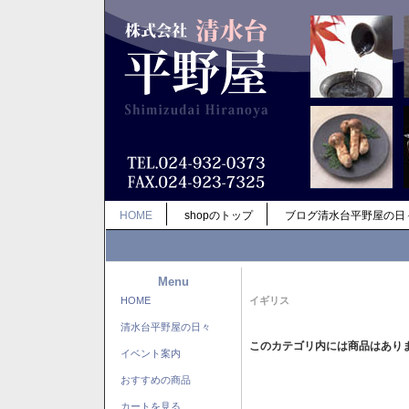
HOME
shopのトップ
ブログ清水台平野屋の日
Menu
HOME
イギリス
清水台平野屋の日々
このカテゴリ内には商品はあり
イベント案内
おすすめの商品
カートを見る