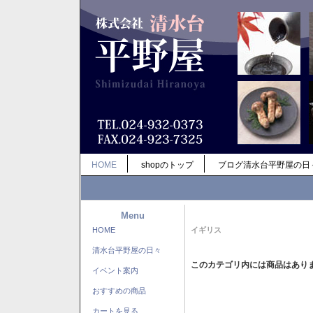
HOME
shopのトップ
ブログ清水台平野屋の日
Menu
HOME
イギリス
清水台平野屋の日々
このカテゴリ内には商品はあり
イベント案内
おすすめの商品
カートを見る