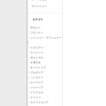
マイページへ
カテゴリ
ワイン
->
- フランス->
- シャンパン・ヴァンムスー-
>
- イタリア->
- スペイン->
- ポルトガル
- イギリス
- オーストリア
- ブルガリア
- ハンガリー
- ルーマニア
- ジョージア
- イスラエル
- ドイツ->
- カリフォルニア