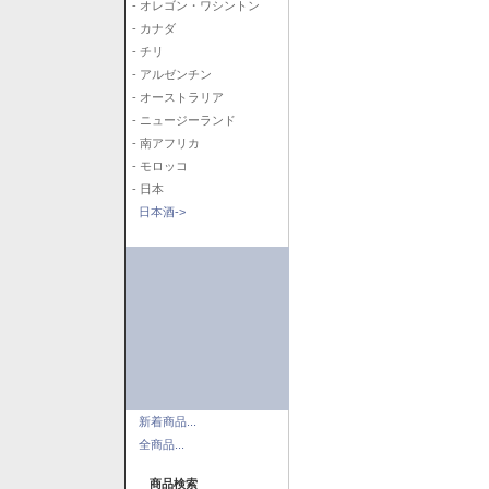
- オレゴン・ワシントン
- カナダ
- チリ
- アルゼンチン
- オーストラリア
- ニュージーランド
- 南アフリカ
- モロッコ
- 日本
日本酒->
新着商品...
全商品...
商品検索