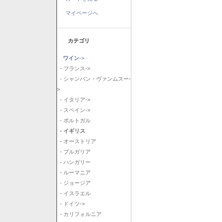
マイページへ
カテゴリ
ワイン
->
- フランス->
- シャンパン・ヴァンムスー-
>
- イタリア->
- スペイン->
- ポルトガル
- イギリス
- オーストリア
- ブルガリア
- ハンガリー
- ルーマニア
- ジョージア
- イスラエル
- ドイツ->
- カリフォルニア