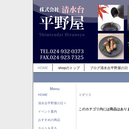
HOME
shopのトップ
ブログ清水台平野屋の日
Menu
HOME
イギリス
清水台平野屋の日々
このカテゴリ内には商品はあり
イベント案内
おすすめの商品
カートを見る