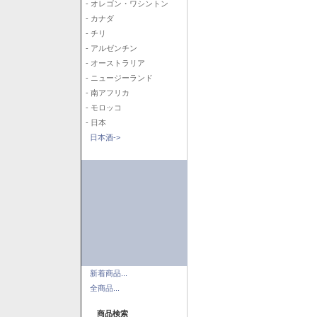
- オレゴン・ワシントン
- カナダ
- チリ
- アルゼンチン
- オーストラリア
- ニュージーランド
- 南アフリカ
- モロッコ
- 日本
日本酒->
新着商品...
全商品...
商品検索