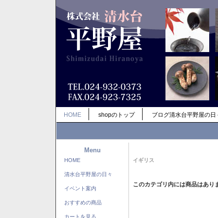
HOME
shopのトップ
ブログ清水台平野屋の日
Menu
HOME
イギリス
清水台平野屋の日々
このカテゴリ内には商品はあり
イベント案内
おすすめの商品
カートを見る