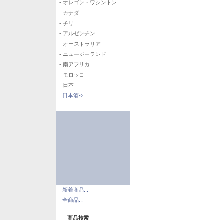
- オレゴン・ワシントン
- カナダ
- チリ
- アルゼンチン
- オーストラリア
- ニュージーランド
- 南アフリカ
- モロッコ
- 日本
日本酒->
新着商品...
全商品...
商品検索