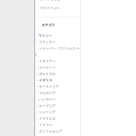
マイページへ
カテゴリ
ワイン
->
- フランス->
- シャンパン・ヴァンムスー-
>
- イタリア->
- スペイン->
- ポルトガル
- イギリス
- オーストリア
- ブルガリア
- ハンガリー
- ルーマニア
- ジョージア
- イスラエル
- ドイツ->
- カリフォルニア