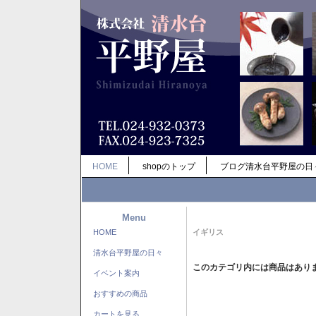
HOME
shopのトップ
ブログ清水台平野屋の日
Menu
HOME
イギリス
清水台平野屋の日々
このカテゴリ内には商品はあり
イベント案内
おすすめの商品
カートを見る