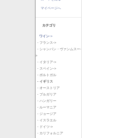
マイページへ
カテゴリ
ワイン
->
- フランス->
- シャンパン・ヴァンムスー-
>
- イタリア->
- スペイン->
- ポルトガル
- イギリス
- オーストリア
- ブルガリア
- ハンガリー
- ルーマニア
- ジョージア
- イスラエル
- ドイツ->
- カリフォルニア