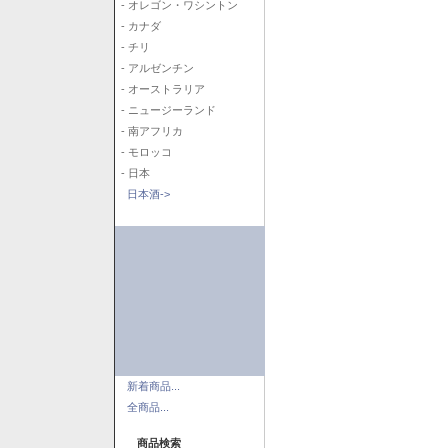
- オレゴン・ワシントン
- カナダ
- チリ
- アルゼンチン
- オーストラリア
- ニュージーランド
- 南アフリカ
- モロッコ
- 日本
日本酒->
新着商品...
全商品...
商品検索