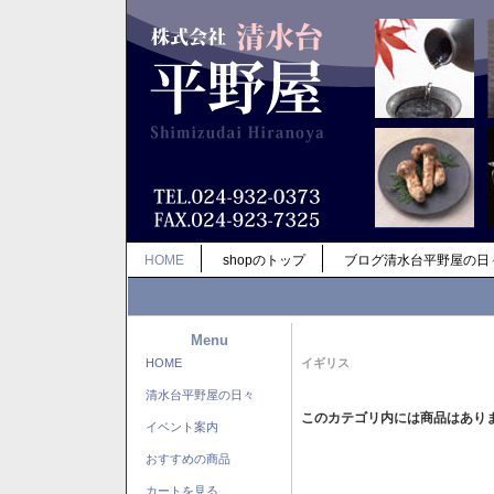
HOME
shopのトップ
ブログ清水台平野屋の日
Menu
HOME
イギリス
清水台平野屋の日々
このカテゴリ内には商品はあり
イベント案内
おすすめの商品
カートを見る