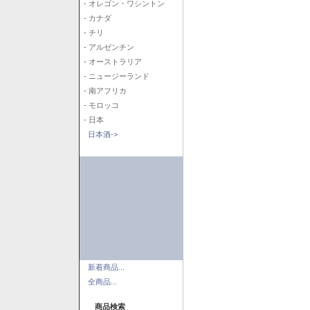
- オレゴン・ワシントン
- カナダ
- チリ
- アルゼンチン
- オーストラリア
- ニュージーランド
- 南アフリカ
- モロッコ
- 日本
日本酒->
新着商品...
全商品...
商品検索