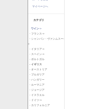
マイページへ
カテゴリ
ワイン
->
- フランス->
- シャンパン・ヴァンムスー-
>
- イタリア->
- スペイン->
- ポルトガル
- イギリス
- オーストリア
- ブルガリア
- ハンガリー
- ルーマニア
- ジョージア
- イスラエル
- ドイツ->
- カリフォルニア