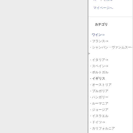
マイページへ
カテゴリ
ワイン
->
- フランス->
- シャンパン・ヴァンムスー-
>
- イタリア->
- スペイン->
- ポルトガル
- イギリス
- オーストリア
- ブルガリア
- ハンガリー
- ルーマニア
- ジョージア
- イスラエル
- ドイツ->
- カリフォルニア