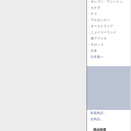
- オレゴン・ワシントン
- カナダ
- チリ
- アルゼンチン
- オーストラリア
- ニュージーランド
- 南アフリカ
- モロッコ
- 日本
日本酒->
新着商品...
全商品...
商品検索