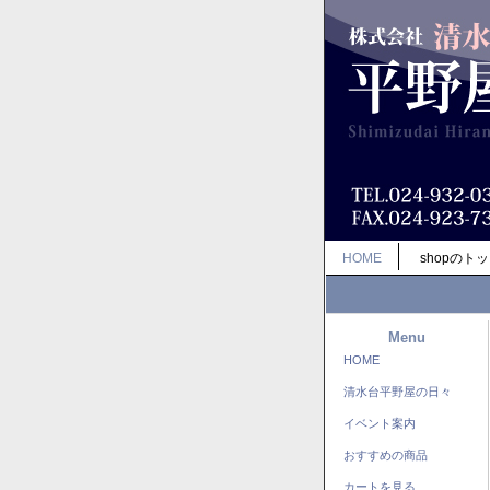
HOME
shopのト
Menu
HOME
清水台平野屋の日々
イベント案内
おすすめの商品
カートを見る