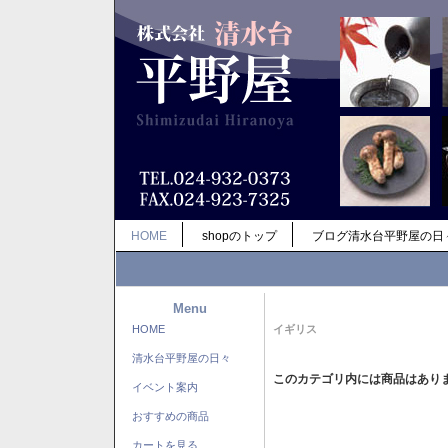
HOME
shopのトップ
ブログ清水台平野屋の日
Menu
HOME
イギリス
清水台平野屋の日々
このカテゴリ内には商品はあり
イベント案内
おすすめの商品
カートを見る