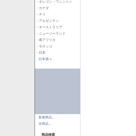
- オレゴン・ワシントン
- カナダ
- チリ
- アルゼンチン
- オーストラリア
- ニュージーランド
- 南アフリカ
- モロッコ
- 日本
日本酒->
新着商品...
全商品...
商品検索