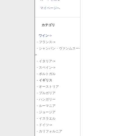
マイページへ
カテゴリ
ワイン
->
- フランス->
- シャンパン・ヴァンムスー-
>
- イタリア->
- スペイン->
- ポルトガル
- イギリス
- オーストリア
- ブルガリア
- ハンガリー
- ルーマニア
- ジョージア
- イスラエル
- ドイツ->
- カリフォルニア