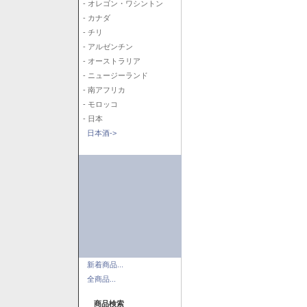
- オレゴン・ワシントン
- カナダ
- チリ
- アルゼンチン
- オーストラリア
- ニュージーランド
- 南アフリカ
- モロッコ
- 日本
日本酒->
新着商品...
全商品...
商品検索