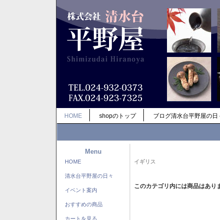
HOME
shopのトップ
ブログ清水台平野屋の日
Menu
HOME
イギリス
清水台平野屋の日々
このカテゴリ内には商品はあり
イベント案内
おすすめの商品
カートを見る