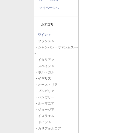
マイページへ
カテゴリ
ワイン
->
- フランス->
- シャンパン・ヴァンムスー-
>
- イタリア->
- スペイン->
- ポルトガル
- イギリス
- オーストリア
- ブルガリア
- ハンガリー
- ルーマニア
- ジョージア
- イスラエル
- ドイツ->
- カリフォルニア