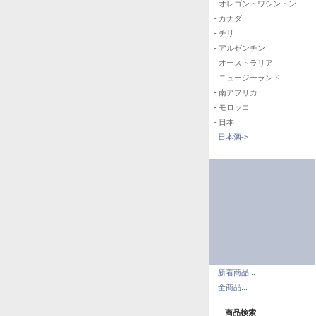
- オレゴン・ワシントン
- カナダ
- チリ
- アルゼンチン
- オーストラリア
- ニュージーランド
- 南アフリカ
- モロッコ
- 日本
日本酒->
新着商品...
全商品...
商品検索