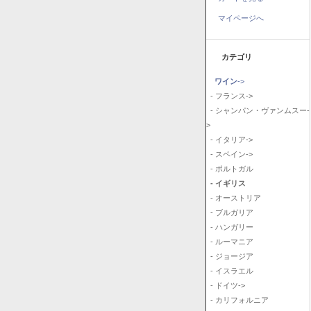
マイページへ
カテゴリ
ワイン
->
- フランス->
- シャンパン・ヴァンムスー-
>
- イタリア->
- スペイン->
- ポルトガル
- イギリス
- オーストリア
- ブルガリア
- ハンガリー
- ルーマニア
- ジョージア
- イスラエル
- ドイツ->
- カリフォルニア