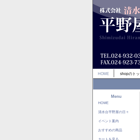
HOME
shopのト
Menu
HOME
清水台平野屋の日々
イベント案内
おすすめの商品
カートを見る