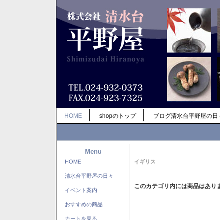
HOME
shopのトップ
ブログ清水台平野屋の日
Menu
HOME
イギリス
清水台平野屋の日々
このカテゴリ内には商品はあり
イベント案内
おすすめの商品
カートを見る