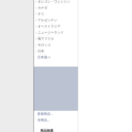
- オレゴン・ワシントン
- カナダ
- チリ
- アルゼンチン
- オーストラリア
- ニュージーランド
- 南アフリカ
- モロッコ
- 日本
日本酒->
新着商品...
全商品...
商品検索