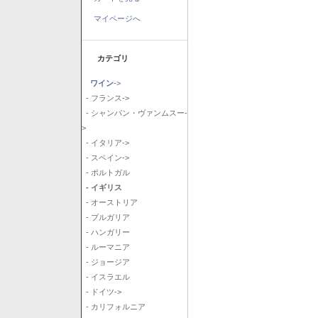
マイページへ
カテゴリ
ワイン
->
- フランス->
- シャンパン・ヴァンムスー-
>
- イタリア->
- スペイン->
- ポルトガル
- イギリス
- オーストリア
- ブルガリア
- ハンガリー
- ルーマニア
- ジョージア
- イスラエル
- ドイツ->
- カリフォルニア