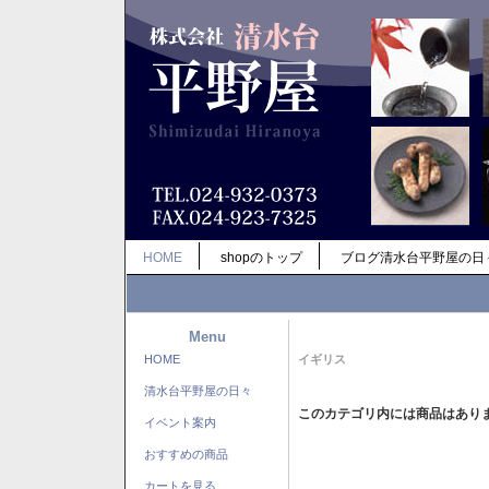
HOME
shopのトップ
ブログ清水台平野屋の日
Menu
HOME
イギリス
清水台平野屋の日々
このカテゴリ内には商品はあり
イベント案内
おすすめの商品
カートを見る