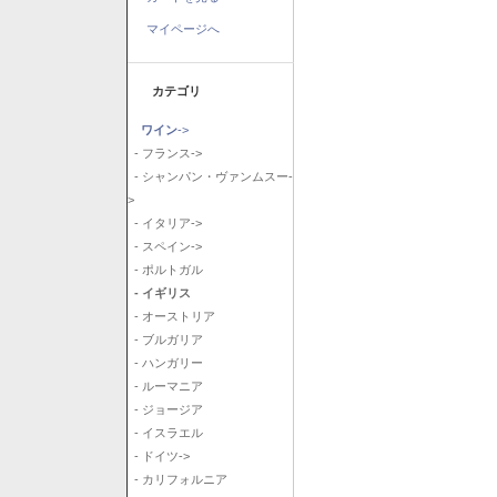
マイページへ
カテゴリ
ワイン
->
- フランス->
- シャンパン・ヴァンムスー-
>
- イタリア->
- スペイン->
- ポルトガル
- イギリス
- オーストリア
- ブルガリア
- ハンガリー
- ルーマニア
- ジョージア
- イスラエル
- ドイツ->
- カリフォルニア