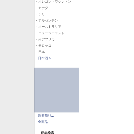
- オレゴン・ワシントン
- カナダ
- チリ
- アルゼンチン
- オーストラリア
- ニュージーランド
- 南アフリカ
- モロッコ
- 日本
日本酒->
新着商品...
全商品...
商品検索