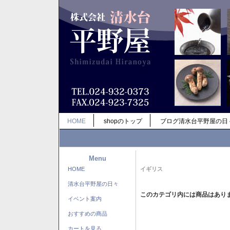
HOME
shopのトップ
ブログ清水台平野屋の日
Menu
HOME
イギリス
清水台平野屋の日々
このカテゴリ内には商品はあり
イベント案内
おすすめの商品
カートを見る