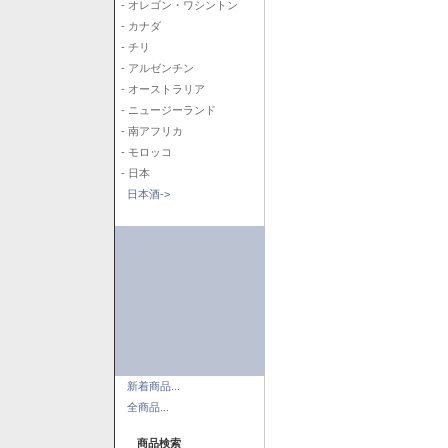
- オレゴン・ワシントン
- カナダ
- チリ
- アルゼンチン
- オーストラリア
- ニュージーランド
- 南アフリカ
- モロッコ
- 日本
日本酒->
新着商品...
全商品...
商品検索