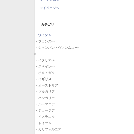
マイページへ
カテゴリ
ワイン
->
- フランス->
- シャンパン・ヴァンムスー-
>
- イタリア->
- スペイン->
- ポルトガル
- イギリス
- オーストリア
- ブルガリア
- ハンガリー
- ルーマニア
- ジョージア
- イスラエル
- ドイツ->
- カリフォルニア