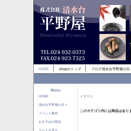
HOME
shopのトップ
ブログ清水台平野屋の日
Menu
HOME
イギリス
清水台平野屋の日々
このカテゴリ内には商品はあり
イベント案内
おすすめの商品
カートを見る