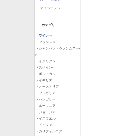
マイページへ
カテゴリ
ワイン
->
- フランス->
- シャンパン・ヴァンムスー-
>
- イタリア->
- スペイン->
- ポルトガル
- イギリス
- オーストリア
- ブルガリア
- ハンガリー
- ルーマニア
- ジョージア
- イスラエル
- ドイツ->
- カリフォルニア