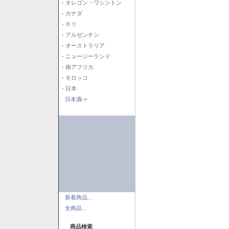
- オレゴン・ワシントン
- カナダ
- チリ
- アルゼンチン
- オーストラリア
- ニュージーランド
- 南アフリカ
- モロッコ
- 日本
日本酒->
新着商品...
全商品...
商品検索