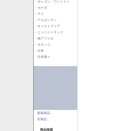
- オレゴン・ワシントン
- カナダ
- チリ
- アルゼンチン
- オーストラリア
- ニュージーランド
- 南アフリカ
- モロッコ
- 日本
日本酒->
新着商品...
全商品...
商品検索