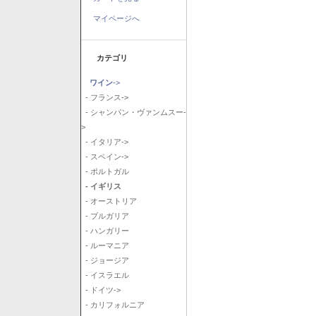
マイページへ
カテゴリ
ワイン
->
- フランス->
- シャンパン・ヴァンムスー-
>
- イタリア->
- スペイン->
- ポルトガル
- イギリス
- オーストリア
- ブルガリア
- ハンガリー
- ルーマニア
- ジョージア
- イスラエル
- ドイツ->
- カリフォルニア