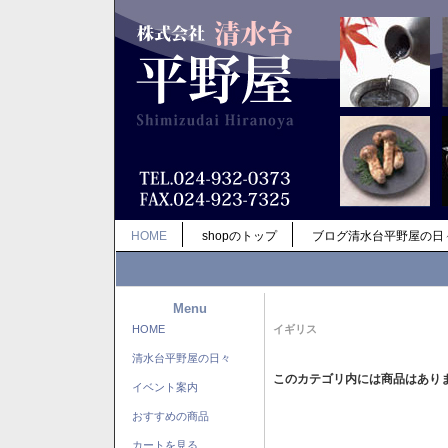
HOME
shopのトップ
ブログ清水台平野屋の日
Menu
HOME
イギリス
清水台平野屋の日々
このカテゴリ内には商品はあり
イベント案内
おすすめの商品
カートを見る