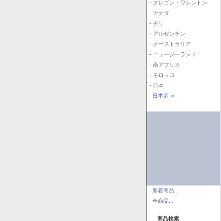
- オレゴン・ワシントン
- カナダ
- チリ
- アルゼンチン
- オーストラリア
- ニュージーランド
- 南アフリカ
- モロッコ
- 日本
日本酒->
新着商品...
全商品...
商品検索