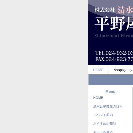
HOME
shopのト
Menu
HOME
清水台平野屋の日々
イベント案内
おすすめの商品
カートを見る