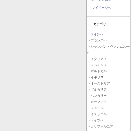
マイページへ
カテゴリ
ワイン
->
- フランス->
- シャンパン・ヴァンムスー-
>
- イタリア->
- スペイン->
- ポルトガル
- イギリス
- オーストリア
- ブルガリア
- ハンガリー
- ルーマニア
- ジョージア
- イスラエル
- ドイツ->
- カリフォルニア