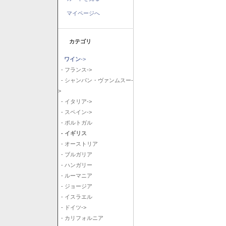
マイページへ
カテゴリ
ワイン
->
- フランス->
- シャンパン・ヴァンムスー-
>
- イタリア->
- スペイン->
- ポルトガル
- イギリス
- オーストリア
- ブルガリア
- ハンガリー
- ルーマニア
- ジョージア
- イスラエル
- ドイツ->
- カリフォルニア