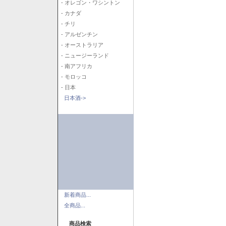
- オレゴン・ワシントン
- カナダ
- チリ
- アルゼンチン
- オーストラリア
- ニュージーランド
- 南アフリカ
- モロッコ
- 日本
日本酒->
新着商品...
全商品...
商品検索