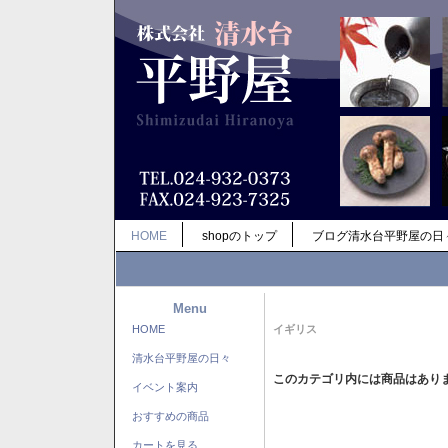
HOME
shopのトップ
ブログ清水台平野屋の日
Menu
HOME
イギリス
清水台平野屋の日々
このカテゴリ内には商品はあり
イベント案内
おすすめの商品
カートを見る