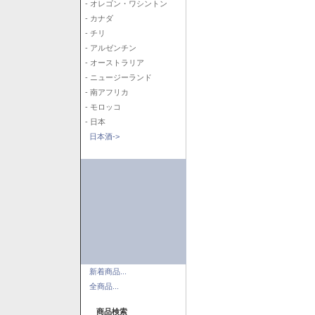
- オレゴン・ワシントン
- カナダ
- チリ
- アルゼンチン
- オーストラリア
- ニュージーランド
- 南アフリカ
- モロッコ
- 日本
日本酒->
新着商品...
全商品...
商品検索