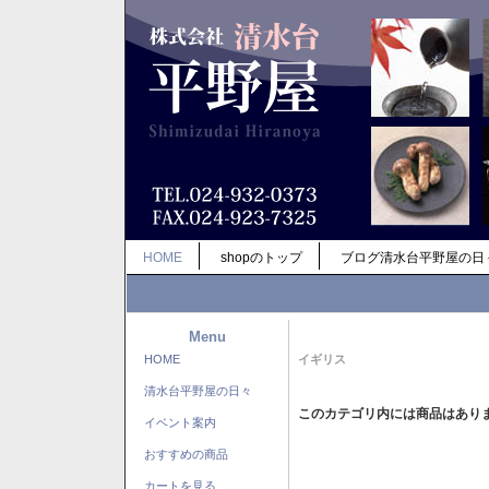
HOME
shopのトップ
ブログ清水台平野屋の日
Menu
HOME
イギリス
清水台平野屋の日々
このカテゴリ内には商品はあり
イベント案内
おすすめの商品
カートを見る