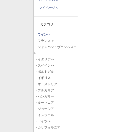
マイページへ
カテゴリ
ワイン
->
- フランス->
- シャンパン・ヴァンムスー-
>
- イタリア->
- スペイン->
- ポルトガル
- イギリス
- オーストリア
- ブルガリア
- ハンガリー
- ルーマニア
- ジョージア
- イスラエル
- ドイツ->
- カリフォルニア