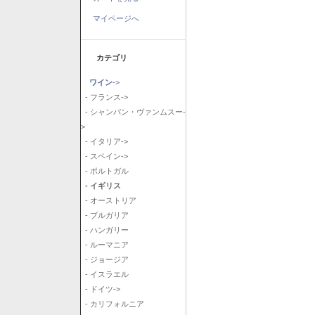
マイページへ
カテゴリ
ワイン
->
- フランス->
- シャンパン・ヴァンムスー-
>
- イタリア->
- スペイン->
- ポルトガル
- イギリス
- オーストリア
- ブルガリア
- ハンガリー
- ルーマニア
- ジョージア
- イスラエル
- ドイツ->
- カリフォルニア