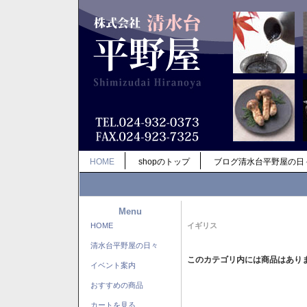
HOME
shopのトップ
ブログ清水台平野屋の日
Menu
HOME
イギリス
清水台平野屋の日々
このカテゴリ内には商品はあり
イベント案内
おすすめの商品
カートを見る