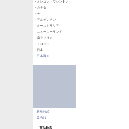
- オレゴン・ワシントン
- カナダ
- チリ
- アルゼンチン
- オーストラリア
- ニュージーランド
- 南アフリカ
- モロッコ
- 日本
日本酒->
新着商品...
全商品...
商品検索