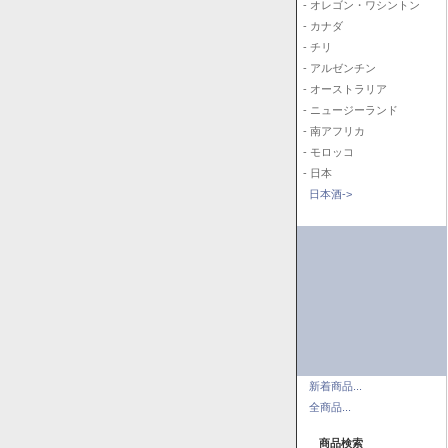
- オレゴン・ワシントン
- カナダ
- チリ
- アルゼンチン
- オーストラリア
- ニュージーランド
- 南アフリカ
- モロッコ
- 日本
日本酒->
新着商品...
全商品...
商品検索