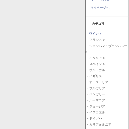
マイページへ
カテゴリ
ワイン
->
- フランス->
- シャンパン・ヴァンムスー-
>
- イタリア->
- スペイン->
- ポルトガル
- イギリス
- オーストリア
- ブルガリア
- ハンガリー
- ルーマニア
- ジョージア
- イスラエル
- ドイツ->
- カリフォルニア