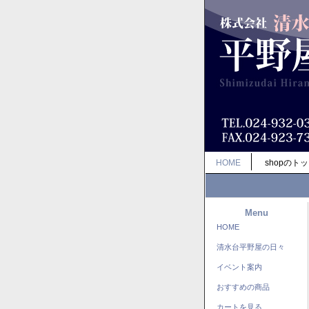
HOME
shopのト
Menu
HOME
清水台平野屋の日々
イベント案内
おすすめの商品
カートを見る