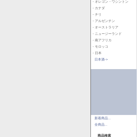
- オレゴン・ワシントン
- カナダ
- チリ
- アルゼンチン
- オーストラリア
- ニュージーランド
- 南アフリカ
- モロッコ
- 日本
日本酒->
新着商品...
全商品...
商品検索