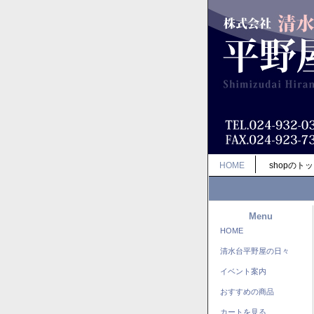
HOME
shopのト
Menu
HOME
清水台平野屋の日々
イベント案内
おすすめの商品
カートを見る