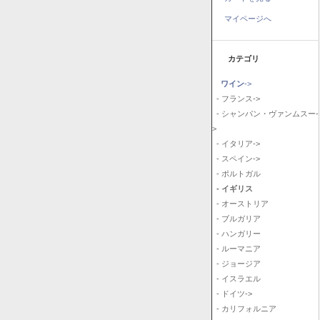
マイページへ
カテゴリ
ワイン
->
- フランス->
- シャンパン・ヴァンムスー-
>
- イタリア->
- スペイン->
- ポルトガル
- イギリス
- オーストリア
- ブルガリア
- ハンガリー
- ルーマニア
- ジョージア
- イスラエル
- ドイツ->
- カリフォルニア