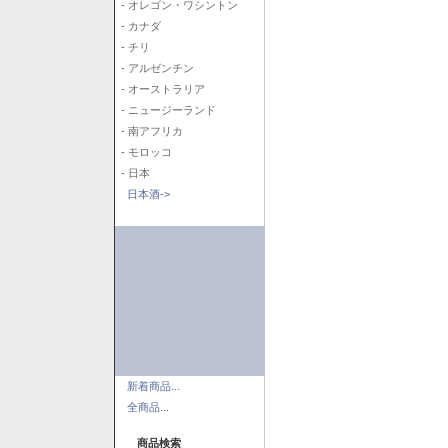
- オレゴン・ワシントン
- カナダ
- チリ
- アルゼンチン
- オーストラリア
- ニュージーランド
- 南アフリカ
- モロッコ
- 日本
日本酒->
新着商品...
全商品...
商品検索