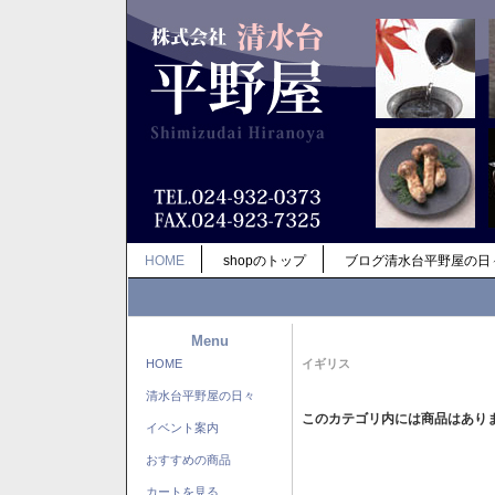
HOME
shopのトップ
ブログ清水台平野屋の日
Menu
HOME
イギリス
清水台平野屋の日々
このカテゴリ内には商品はあり
イベント案内
おすすめの商品
カートを見る