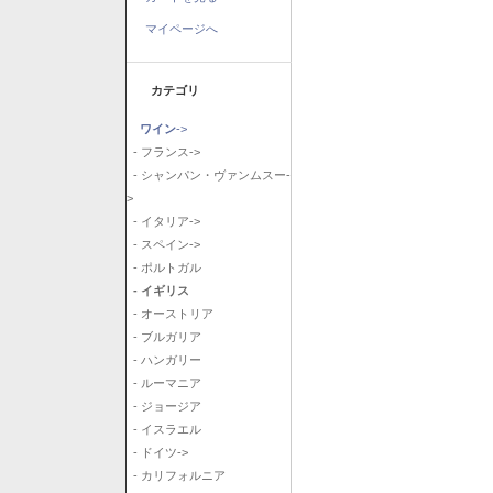
マイページへ
カテゴリ
ワイン
->
- フランス->
- シャンパン・ヴァンムスー-
>
- イタリア->
- スペイン->
- ポルトガル
- イギリス
- オーストリア
- ブルガリア
- ハンガリー
- ルーマニア
- ジョージア
- イスラエル
- ドイツ->
- カリフォルニア