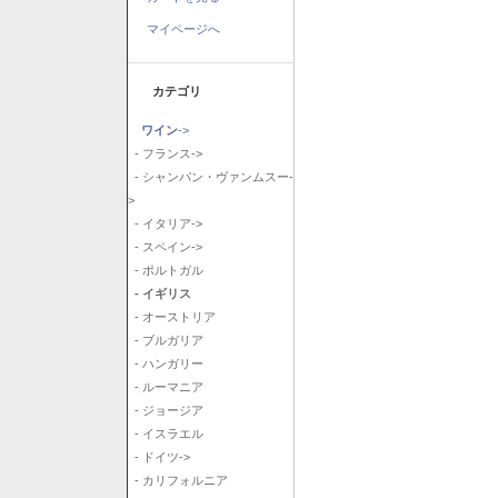
マイページへ
カテゴリ
ワイン
->
- フランス->
- シャンパン・ヴァンムスー-
>
- イタリア->
- スペイン->
- ポルトガル
- イギリス
- オーストリア
- ブルガリア
- ハンガリー
- ルーマニア
- ジョージア
- イスラエル
- ドイツ->
- カリフォルニア