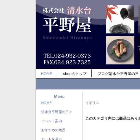
HOME
shopのトップ
ブログ清水台平野屋の日
Menu
HOME
イギリス
清水台平野屋の日々
このカテゴリ内には商品はあり
イベント案内
おすすめの商品
カートを見る