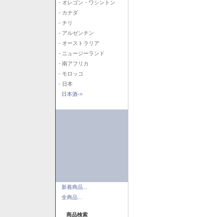
- オレゴン・ワシントン
- カナダ
- チリ
- アルゼンチン
- オーストラリア
- ニュージーランド
- 南アフリカ
- モロッコ
- 日本
日本酒->
新着商品...
全商品...
商品検索