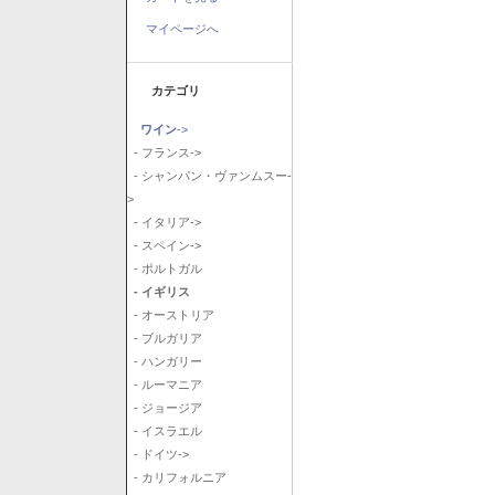
マイページへ
カテゴリ
ワイン
->
- フランス->
- シャンパン・ヴァンムスー-
>
- イタリア->
- スペイン->
- ポルトガル
- イギリス
- オーストリア
- ブルガリア
- ハンガリー
- ルーマニア
- ジョージア
- イスラエル
- ドイツ->
- カリフォルニア