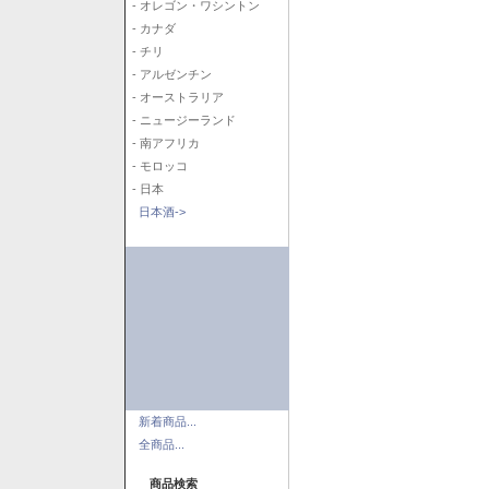
- オレゴン・ワシントン
- カナダ
- チリ
- アルゼンチン
- オーストラリア
- ニュージーランド
- 南アフリカ
- モロッコ
- 日本
日本酒->
新着商品...
全商品...
商品検索