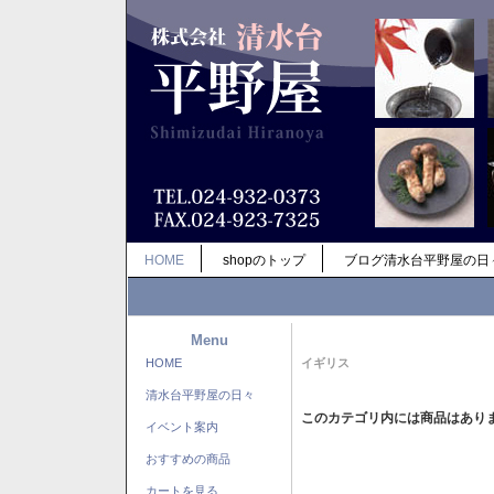
HOME
shopのトップ
ブログ清水台平野屋の日
Menu
HOME
イギリス
清水台平野屋の日々
このカテゴリ内には商品はあり
イベント案内
おすすめの商品
カートを見る