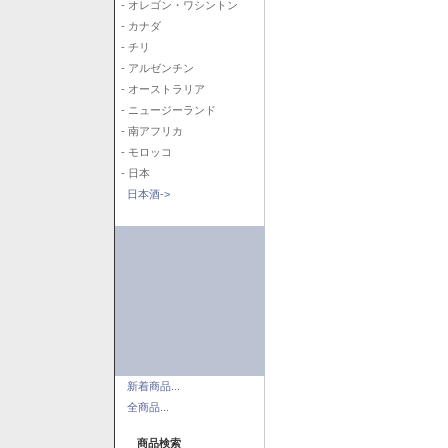
- オレゴン・ワシントン
- カナダ
- チリ
- アルゼンチン
- オーストラリア
- ニュージーランド
- 南アフリカ
- モロッコ
- 日本
日本酒->
新着商品...
全商品...
商品検索