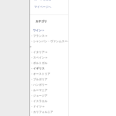
マイページへ
カテゴリ
ワイン
->
- フランス->
- シャンパン・ヴァンムスー-
>
- イタリア->
- スペイン->
- ポルトガル
- イギリス
- オーストリア
- ブルガリア
- ハンガリー
- ルーマニア
- ジョージア
- イスラエル
- ドイツ->
- カリフォルニア