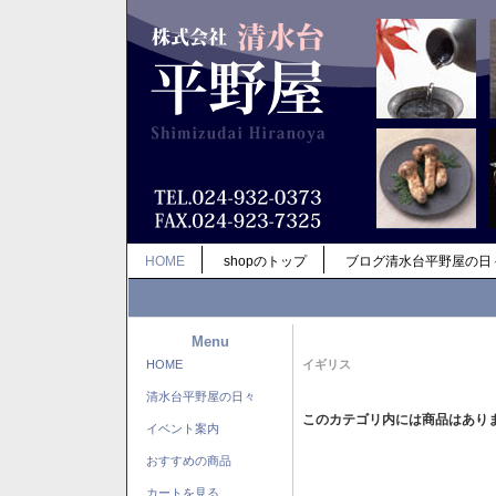
HOME
shopのトップ
ブログ清水台平野屋の日
Menu
HOME
イギリス
清水台平野屋の日々
このカテゴリ内には商品はあり
イベント案内
おすすめの商品
カートを見る