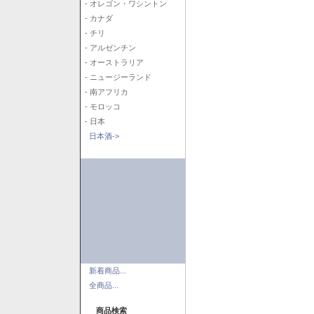
- オレゴン・ワシントン
- カナダ
- チリ
- アルゼンチン
- オーストラリア
- ニュージーランド
- 南アフリカ
- モロッコ
- 日本
日本酒->
新着商品...
全商品...
商品検索