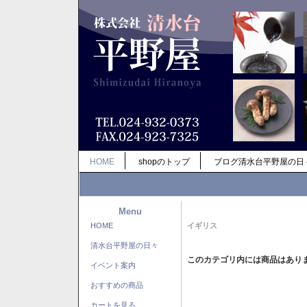
HOME
shopのトップ
ブログ清水台平野屋の日
Menu
HOME
イギリス
清水台平野屋の日々
このカテゴリ内には商品はあり
イベント案内
おすすめの商品
カートを見る