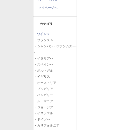
マイページへ
カテゴリ
ワイン
->
- フランス->
- シャンパン・ヴァンムスー-
>
- イタリア->
- スペイン->
- ポルトガル
- イギリス
- オーストリア
- ブルガリア
- ハンガリー
- ルーマニア
- ジョージア
- イスラエル
- ドイツ->
- カリフォルニア