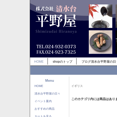
HOME
shopのトップ
ブログ清水台平野屋の日
Menu
HOME
イギリス
清水台平野屋の日々
このカテゴリ内には商品はあり
イベント案内
おすすめの商品
カートを見る