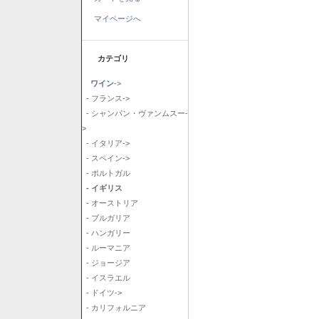
マイページへ
カテゴリ
ワイン
->
- フランス->
- シャンパン・ヴァンムスー-
>
- イタリア->
- スペイン->
- ポルトガル
- イギリス
- オーストリア
- ブルガリア
- ハンガリー
- ルーマニア
- ジョージア
- イスラエル
- ドイツ->
- カリフォルニア