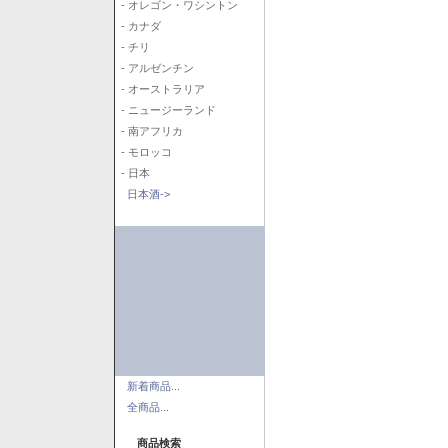
- オレゴン・ワシントン
- カナダ
- チリ
- アルゼンチン
- オーストラリア
- ニュージーランド
- 南アフリカ
- モロッコ
- 日本
日本酒->
新着商品...
全商品...
商品検索