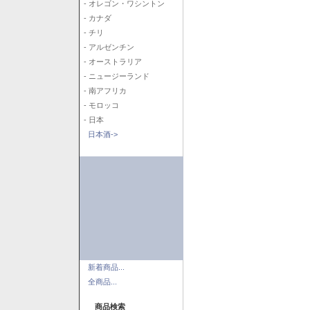
- オレゴン・ワシントン
- カナダ
- チリ
- アルゼンチン
- オーストラリア
- ニュージーランド
- 南アフリカ
- モロッコ
- 日本
日本酒->
新着商品...
全商品...
商品検索