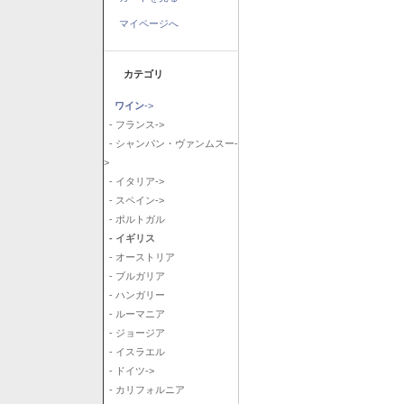
マイページへ
カテゴリ
ワイン
->
- フランス->
- シャンパン・ヴァンムスー-
>
- イタリア->
- スペイン->
- ポルトガル
- イギリス
- オーストリア
- ブルガリア
- ハンガリー
- ルーマニア
- ジョージア
- イスラエル
- ドイツ->
- カリフォルニア