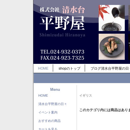
HOME
shopのトップ
ブログ清水台平野屋の日
Menu
HOME
イギリス
清水台平野屋の日々
このカテゴリ内には商品はあり
イベント案内
おすすめの商品
カートを見る