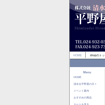
HOME
shopのト
Menu
HOME
清水台平野屋の日々
イベント案内
おすすめの商品
カートを見る