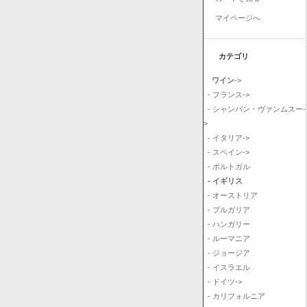
マイページへ
カテゴリ
ワイン
->
- フランス->
- シャンパン・ヴァンムスー-
>
- イタリア->
- スペイン->
- ポルトガル
- イギリス
- オーストリア
- ブルガリア
- ハンガリー
- ルーマニア
- ジョージア
- イスラエル
- ドイツ->
- カリフォルニア