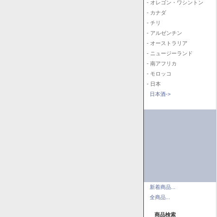
- オレゴン・ワシントン
- カナダ
- チリ
- アルゼンチン
- オーストラリア
- ニュージーランド
- 南アフリカ
- モロッコ
- 日本
日本酒->
新着商品...
全商品...
商品検索