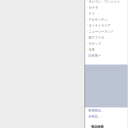
- オレゴン・ワシントン
- カナダ
- チリ
- アルゼンチン
- オーストラリア
- ニュージーランド
- 南アフリカ
- モロッコ
- 日本
日本酒->
新着商品...
全商品...
商品検索