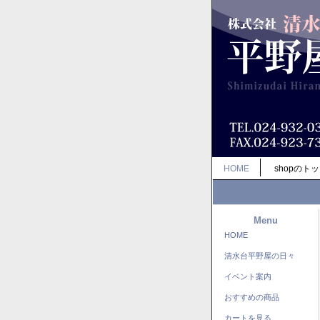
HOME
shopのト
Menu
HOME
清水台平野屋の日々
イベント案内
おすすめの商品
カートを見る