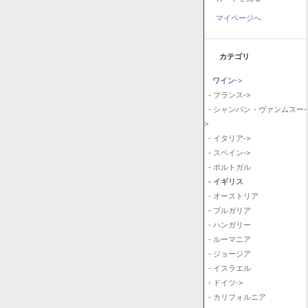
マイページへ
カテゴリ
ワイン
->
- フランス->
- シャンパン・ヴァンムスー-
>
- イタリア->
- スペイン->
- ポルトガル
- イギリス
- オーストリア
- ブルガリア
- ハンガリー
- ルーマニア
- ジョージア
- イスラエル
- ドイツ->
- カリフォルニア