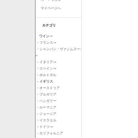
マイページへ
カテゴリ
ワイン
->
- フランス->
- シャンパン・ヴァンムスー-
>
- イタリア->
- スペイン->
- ポルトガル
- イギリス
- オーストリア
- ブルガリア
- ハンガリー
- ルーマニア
- ジョージア
- イスラエル
- ドイツ->
- カリフォルニア