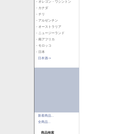
- オレゴン・ワシントン
- カナダ
- チリ
- アルゼンチン
- オーストラリア
- ニュージーランド
- 南アフリカ
- モロッコ
- 日本
日本酒->
新着商品...
全商品...
商品検索