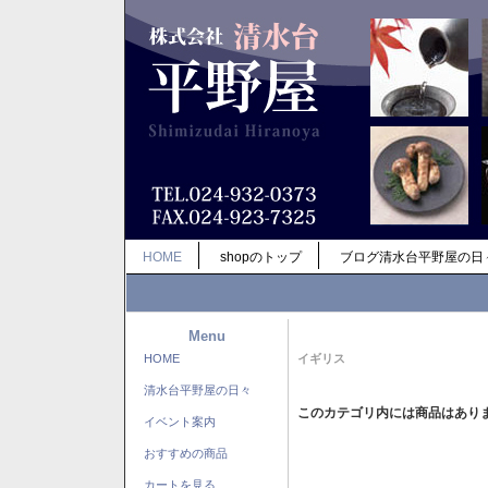
HOME
shopのトップ
ブログ清水台平野屋の日
Menu
HOME
イギリス
清水台平野屋の日々
このカテゴリ内には商品はあり
イベント案内
おすすめの商品
カートを見る